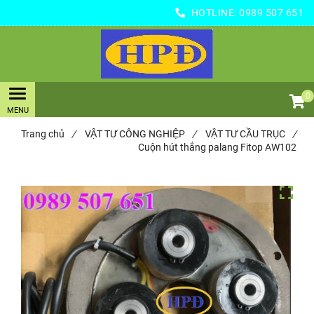
HOTLINE:
0989 507 651
0
Trang chủ
/
VẬT TƯ CÔNG NGHIỆP
/
VẬT TƯ CẦU TRỤC
/
Cuộn hút thắng palang Fitop AW102