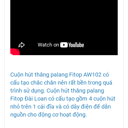
Cuộn hút thắng palang Fitop AW102 có
cấu tạo chắc chắn nên rất bền trong quá
trình sử dụng. Cuộn hút thắng palang
Fitop Đài Loan có cấu tạo gồm 4 cuộn hút
nhỏ trên 1 cái đĩa và có dây điện để dẫn
nguồn cho động cơ hoạt động.